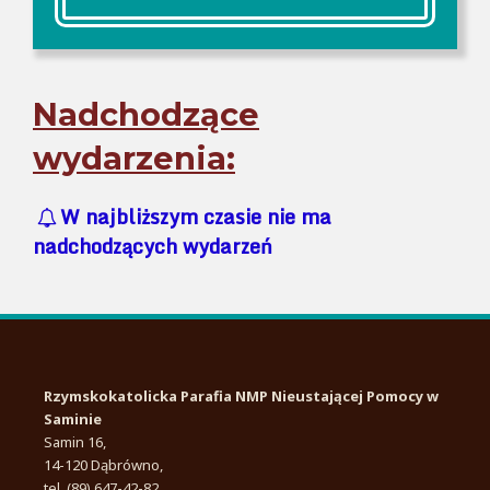
Nadchodzące
wydarzenia:
W najbliższym czasie nie ma
nadchodzących wydarzeń
Rzymskokatolicka Parafia NMP Nieustającej Pomocy w
Saminie
Samin 16,
14-120 Dąbrówno,
tel. (89) 647-42-82